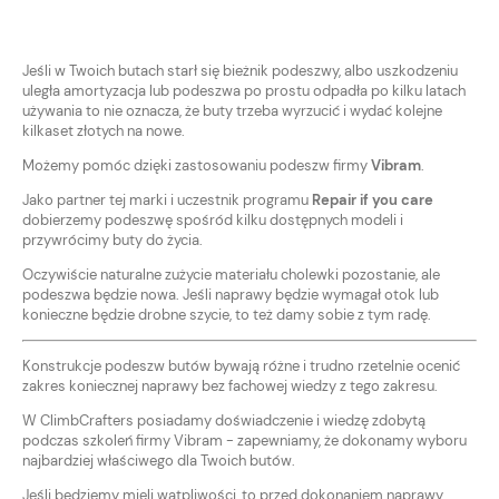
Jeśli w Twoich butach starł się bieżnik podeszwy, albo uszkodzeniu
uległa amortyzacja lub podeszwa po prostu odpadła po kilku latach
używania to nie oznacza, że buty trzeba wyrzucić i wydać kolejne
kilkaset złotych na nowe.
Możemy pomóc dzięki zastosowaniu podeszw firmy
Vibram
.
Jako partner tej marki i uczestnik programu
Repair if you care
dobierzemy podeszwę spośród kilku dostępnych modeli i
przywrócimy buty do życia.
Oczywiście naturalne zużycie materiału cholewki pozostanie, ale
podeszwa będzie nowa. Jeśli naprawy będzie wymagał otok lub
konieczne będzie drobne szycie, to też damy sobie z tym radę.
Konstrukcje podeszw butów bywają różne i trudno rzetelnie ocenić
zakres koniecznej naprawy bez fachowej wiedzy z tego zakresu.
W ClimbCrafters posiadamy doświadczenie i wiedzę zdobytą
podczas szkoleń firmy Vibram - zapewniamy, że dokonamy wyboru
najbardziej właściwego dla Twoich butów.
Jeśli będziemy mieli wątpliwości, to przed dokonaniem naprawy