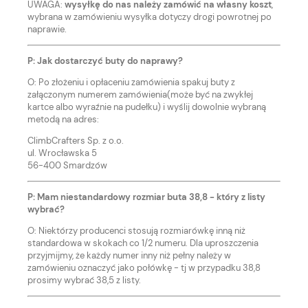
UWAGA:
wysyłkę do nas należy zamówić na własny koszt
,
wybrana w zamówieniu wysyłka dotyczy drogi powrotnej po
naprawie.
P: Jak dostarczyć buty do naprawy?
O: Po złożeniu i opłaceniu zamówienia spakuj buty z
załączonym numerem zamówienia(może być na zwykłej
kartce albo wyraźnie na pudełku) i wyślij dowolnie wybraną
metodą na adres:
ClimbCrafters Sp. z o.o.
ul. Wrocławska 5
56-400 Smardzów
P: Mam niestandardowy rozmiar buta 38,8 - który z listy
wybrać?
O: Niektórzy producenci stosują rozmiarówkę inną niż
standardowa w skokach co 1/2 numeru. Dla uproszczenia
przyjmijmy, że każdy numer inny niż pełny należy w
zamówieniu oznaczyć jako połówkę - tj w przypadku 38,8
prosimy wybrać 38,5 z listy.