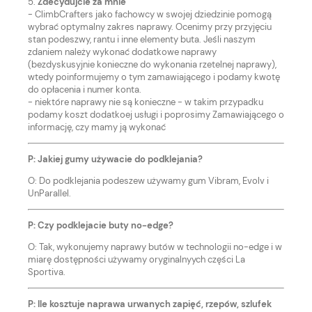
5.
Zdecydujcie za mnie
- ClimbCrafters jako fachowcy w swojej dziedzinie pomogą
wybrać optymalny zakres naprawy. Ocenimy przy przyjęciu
stan podeszwy, rantu i inne elementy buta. Jeśli naszym
zdaniem należy wykonać dodatkowe naprawy
(bezdyskusyjnie konieczne do wykonania rzetelnej naprawy),
wtedy poinformujemy o tym zamawiającego i podamy kwotę
do opłacenia i numer konta.
- niektóre naprawy nie są konieczne - w takim przypadku
podamy koszt dodatkoej usługi i poprosimy Zamawiającego o
informację, czy mamy ją wykonać
P: Jakiej gumy używacie do podklejania?
O: Do podklejania podeszew używamy gum Vibram, Evolv i
UnParallel.
P: Czy podklejacie buty no-edge?
O: Tak, wykonujemy naprawy butów w technologii no-edge i w
miarę dostępności używamy oryginalnyych części La
Sportiva.
P: Ile kosztuje naprawa urwanych zapięć, rzepów, szlufek