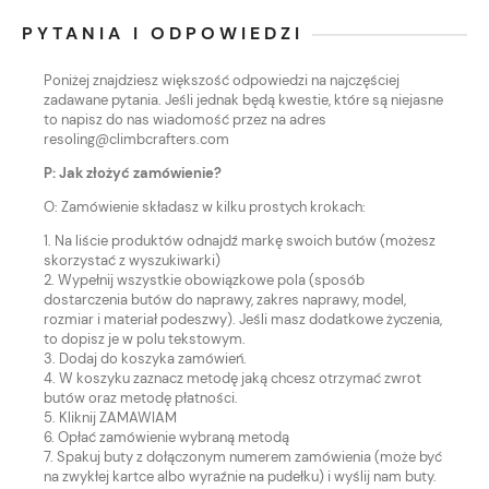
PYTANIA I ODPOWIEDZI
Poniżej znajdziesz większość odpowiedzi na najczęściej
zadawane pytania. Jeśli jednak będą kwestie, które są niejasne
to napisz do nas wiadomość przez na adres
resoling@climbcrafters.com
P: Jak złożyć zamówienie?
O: Zamówienie składasz w kilku prostych krokach:
1. Na liście produktów odnajdź markę swoich butów (możesz
skorzystać z wyszukiwarki)
2. Wypełnij wszystkie obowiązkowe pola (sposób
dostarczenia butów do naprawy, zakres naprawy, model,
rozmiar i materiał podeszwy). Jeśli masz dodatkowe życzenia,
to dopisz je w polu tekstowym.
3. Dodaj do koszyka zamówień.
4. W koszyku zaznacz metodę jaką chcesz otrzymać zwrot
butów oraz metodę płatności.
5. Kliknij ZAMAWIAM
6. Opłać zamówienie wybraną metodą
7. Spakuj buty z dołączonym numerem zamówienia (może być
na zwykłej kartce albo wyraźnie na pudełku) i wyślij nam buty.