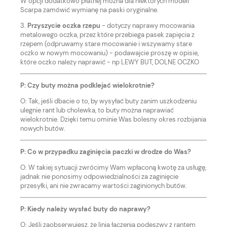
W opcji dodatkowo płatnej można dla niektórych modeli
Scarpa zamówić wymianę na paski oryginalne.
3.
Przyszycie oczka rzepu
- dotyczy naprawy mocowania
metalowego oczka, przez które przebiega pasek zapięcia z
rzepem (odpruwamy stare mocowanie i wszywamy stare
oczko w nowym mocowaniu) - podawajcie proszę w opisie,
które oczko należy naprawić - np LEWY BUT, DOLNE OCZKO
P: Czy buty można podklejać wielokrotnie?
O: Tak, jeśli dbacie o to, by wysyłać buty zanim uszkodzeniu
ulegnie rant lub cholewka, to buty można naprawiać
wielokrotnie. Dzięki temu ominie Was bolesny okres rozbijania
nowych butów.
P: Co w przypadku zaginięcia paczki w drodze do Was?
O: W takiej sytuacji zwrócimy Wam wpłaconą kwotę za usługę,
jadnak nie ponosimy odpowiedzialności za zaginięcie
przesyłki, ani nie zwracamy wartości zaginionych butów.
P: Kiedy należy wysłać buty do naprawy?
O: Jeśli zaobserwujesz, że linia łączenia podeszwy z rantem