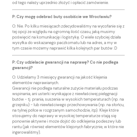
od tego należy uprzednio złożyć i opłacić zamówienie.
P: Czy mogę odebrać buty osobiście we Wrocławiu?
O: Nie. Po kilku miesiącach zdecydowaliśmy na wycofanie się z
tej opcji ze względu na ogromną ilość czasu, jaką musimy
poświęcić na komunikację i logistykę. O wiele szybciej działa
wysyłka do wskazanego paczkomatu lub na adres, a my w
tym czasie możemy naprawić kilka kolejnych par butów :D
P: Czy udzielacie gwarancji na naprawę? Co nie podlega
gwarancji?
O: Udzielamy 3 miesięcy gwarancji na jakość klejenia
elementów naprawianych.
Gwarancji nie podlega naturalne zużycie materiału podczas
wspinania, ani usterki wynikające z niewłaściwej pielęgnacji
butów - tj. prania, suszenia w wysokich temperaturach (np. na
grzejniku) - lub niewłaściwego przechowywania (np. na słońcu,
na tylnej półce w rozgrzanym samochodzie, itp). Kleje które
stosujemy do naprawy w wysokiej temperaturze stają się
ponownie aktywne i może dojść do odklejenia podeszwy lub
rantu (jak również elementów klejonych fabrycznie, w które nie
ingerowaliśmy).