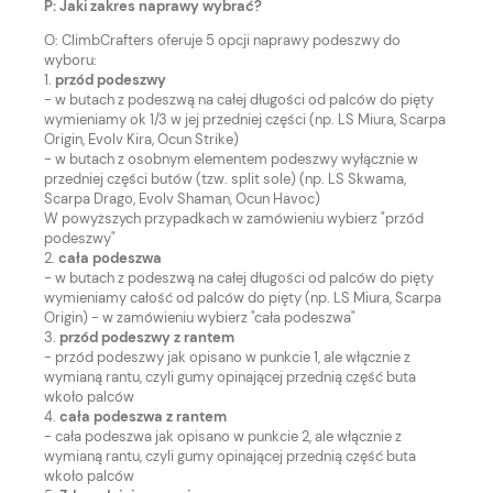
P: Jaki zakres naprawy wybrać?
O: ClimbCrafters oferuje 5 opcji naprawy podeszwy do
wyboru:
1.
przód podeszwy
- w butach z podeszwą na całej długości od palców do pięty
wymieniamy ok 1/3 w jej przedniej części (np. LS Miura, Scarpa
Origin, Evolv Kira, Ocun Strike)
- w butach z osobnym elementem podeszwy wyłącznie w
przedniej części butów (tzw. split sole) (np. LS Skwama,
Scarpa Drago, Evolv Shaman, Ocun Havoc)
W powyższych przypadkach w zamówieniu wybierz "przód
podeszwy"
2.
cała podeszwa
- w butach z podeszwą na całej długości od palców do pięty
wymieniamy całość od palców do pięty (np. LS Miura, Scarpa
Origin) - w zamówieniu wybierz "cała podeszwa"
3.
przód podeszwy z rantem
- przód podeszwy jak opisano w punkcie 1, ale włącznie z
wymianą rantu, czyli gumy opinającej przednią część buta
wkoło palców
4.
cała podeszwa z rantem
- cała podeszwa jak opisano w punkcie 2, ale włącznie z
wymianą rantu, czyli gumy opinającej przednią część buta
wkoło palców