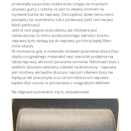
przesunęła się poniżej czubka buta i stając na stopniach
używasz gumy z rantów, to jest to idealny moment na
wysłanie butów do naprawy. Oszczędzisz dzieki temu nieco
pieniędzy, bo wymienimy tylko podeszwę (jeśli rant nie jest
bliski perforacji).
Jeśli w rant ulegnie uszkodzeniu, ale cholewka jest
nienaruszona, to mimo podwyższonego zakresu i kosztu
naprawy buty nadają się do naprawy, po której będą Wam
znów służyły.
W momencie, gdy w materiale cholewki powstanie dziura (bez
ubytku oryginalnego materiału) nasz warsztat podejmie się
takiej naprawy, ale koszt ponownie wzrośnie. Natomiast buty z
wielkimi dziurami zalecamy odesłać na emeryturę - naprawa
jest możliwa, ale będzie droższa i naszym zdaniem buty nie
będą już tak precyzyjne, a co za tym idzie koszt naprawy
będzie zbyt wysoki w porównaniu z osiągniętym efektem.
Na zdjęciach postaramy się to zwizualizować: