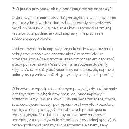
P: W jakich przypadkach nie podejmujecie się naprawy?
O: Jeśli wyślecie nam buty z dużymi ubytkami w cholewce (po
prostu wydarta wielka dziura w bucie), wtedy nie będziemy
mogli ich naprawić. Uzupełnianie ubytku spowoduje zmianę
kształtu buta, podniesie koszt naprawy i nie przyniesie
zadowalającego efektu.
Jeśli po rozpoczęciu naprawy i zdjęciu podeszwy oraz rantu
odkryjemy w cholewce znaczne ubytki w materiale lub
przetarte szycia (niewidoczne przed rozpoczęciem naprawy),
wtedy poinformujemy Was o tym, a na życzenie doślemy
zdjęcia. Za czas który poświęciliśmy na rozpoczętą naprawę
policzymy ryczałtowo 50 zł. (przykłady na zdjęciach poniżej)
W każdym przypadku nie opisanym powyżej, gdy uszkodzenie
jest zbyt duże i nie będziemy mogli dokonać naprawy -
poinformujemy Was mailowo. Buty nie będą zwracane, chyba,
że zdecydujecie inaczej i pokryjecie koszt wysyłki. Pozostałą
kwotę zwrócimy w ciągu 3 dni roboczych po potrąceniu
ryczałtu (chyba, że odstępujemy od naprawy na samym
początku, wtedy oczywiście nie pobierzemy żadnej opłaty). W
razie wątpliwości radzimy skontaktować się z nami, żeby