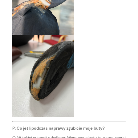
P: Co jeśli podczas naprawy zgubicie moje buty?
O: W takiej sytuacji odeślemy Wam nowe buty tej samej marki