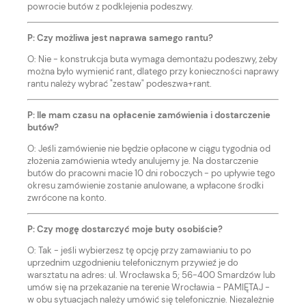
powrocie butów z podklejenia podeszwy.
P: Czy możliwa jest naprawa samego rantu?
O: Nie - konstrukcja buta wymaga demontażu podeszwy, żeby
można było wymienić rant, dlatego przy konieczności naprawy
rantu należy wybrać "zestaw" podeszwa+rant.
P: Ile mam czasu na opłacenie zamówienia i dostarczenie
butów?
O: Jeśli zamówienie nie będzie opłacone w ciągu tygodnia od
złożenia zamówienia wtedy anulujemy je. Na dostarczenie
butów do pracowni macie 10 dni roboczych - po upływie tego
okresu zamówienie zostanie anulowane, a wpłacone środki
zwrócone na konto.
P: Czy mogę dostarczyć moje buty osobiście?
O: Tak - jeśli wybierzesz tę opcję przy zamawianiu to po
uprzednim uzgodnieniu telefonicznym przywieź je do
warsztatu na adres: ul. Wrocławska 5; 56-400 Smardzów lub
umów się na przekazanie na terenie Wrocławia - PAMIĘTAJ -
w obu sytuacjach należy umówić się telefonicznie. Niezależnie