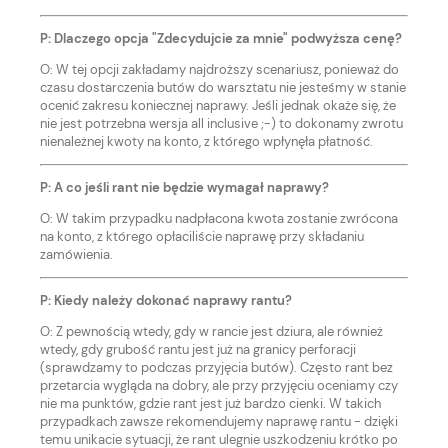
P: Dlaczego opcja "Zdecydujcie za mnie" podwyższa cenę?
O: W tej opcji zakładamy najdroższy scenariusz, ponieważ do
czasu dostarczenia butów do warsztatu nie jesteśmy w stanie
ocenić zakresu koniecznej naprawy. Jeśli jednak okaże się, że
nie jest potrzebna wersja all inclusive ;-) to dokonamy zwrotu
nienależnej kwoty na konto, z którego wpłynęła płatność.
P: A co jeśli rant nie będzie wymagał naprawy?
O: W takim przypadku nadpłacona kwota zostanie zwrócona
na konto, z którego opłaciliście naprawę przy składaniu
zamówienia.
P: Kiedy należy dokonać naprawy rantu?
O: Z pewnością wtedy, gdy w rancie jest dziura, ale również
wtedy, gdy grubość rantu jest już na granicy perforacji
(sprawdzamy to podczas przyjęcia butów). Często rant bez
przetarcia wygląda na dobry, ale przy przyjęciu oceniamy czy
nie ma punktów, gdzie rant jest już bardzo cienki. W takich
przypadkach zawsze rekomendujemy naprawę rantu - dzięki
temu unikacie sytuacji, że rant ulegnie uszkodzeniu krótko po