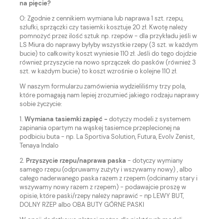
na pięcie?
O: Zgodnie z cennikiem wymiana lub naprawa 1 szt. rzepu,
szlufki, sprzączki czy tasiemki kosztuje 20 zł. Kwotę należy
pomnożyć przez ilość sztuk np. rzepów - dla przykładu jeśli w
LS Miura do naprawy byłyby wszystkie rzepy (3 szt. w każdym
bucie) to całkowity koszt wyniesie 110 zł. Jeśli do tego dojdzie
również przyszycie na nowo sprzączek do pasków (również 3
szt. w każdym bucie) to koszt wzrośnie o kolejne 110 zł.
W naszym formularzu zamówienia wydzieliliśmy trzy pola,
które pomagają nam lepiej zrozumieć jakiego rodzaju naprawy
sobie życzycie:
1.
Wymiana tasiemki zapięć -
dotyczy modeli z systemem
zapinania opartym na wąskej tasiemce przeplecionej na
podbiciu buta - np. La Sportiva Solution, Futura, Evolv Zenist,
Tenaya Indalo
2.
Przyszycie rzepu/naprawa paska
- dotyczy wymiany
samego rzepu (odpruwamy zużyty i wszywamy nowy) , albo
całego naderwanego paska razem z rzepem (odcinamy stary i
wszywamy nowy razem z rzepem) - podawajcie proszę w
opisie, które paski/rzepy należy naprawić - np LEWY BUT,
DOLNY RZEP albo OBA BUTY GÓRNE PASKI