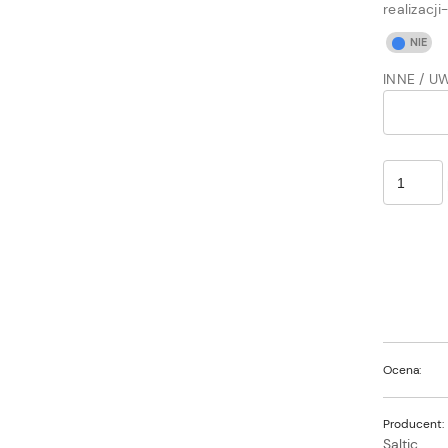
realizac
INNE / U
Ocena:
Producent:
Saltic