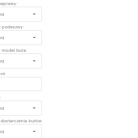
naprawy:
ł podeszwy:
 model buta:
nt:
:
dostarczenia butów: