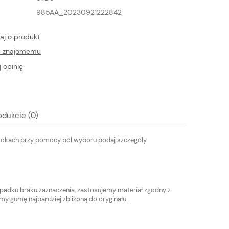
985AA_20230921222842
aj o produkt
ć znajomemu
 opinię
odukcie (0)
 krokach przy pomocy pól wyboru podaj szczegóły
adku braku zaznaczenia, zastosujemy materiał zgodny z
y gumę najbardziej zbliżoną do oryginału.