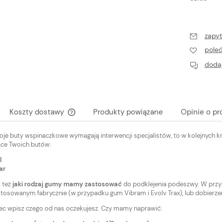
zapyt
pole
dodaj
Koszty dostawy
Produkty powiązane
Opinie o pr
woje buty wspinaczkowe wymagają interwencji specjalistów, to w kolejnych
Cena nie zawiera ewentualnych kosztów
ce Twoich butów:
płatności
l
ar
 też
jaki rodzaj gumy mamy zastosować
do podklejenia podeszwy. W przyp
tosowanym fabrycznie (w przypadku gum Vibram i Evolv Trax), lub dobierzem
ec wpisz czego od nas oczekujesz. Czy mamy naprawić: