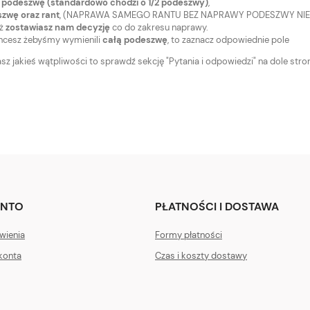
 podeszwę (standardowo chodzi o 1/2 podeszwy)
,
szwę oraz rant
, (NAPRAWA SAMEGO RANTU BEZ NAPRAWY PODESZWY NIE
eż
zostawiasz nam decyzję
co do zakresu naprawy.
 chcesz żebyśmy wymienili
całą podeszwę
, to zaznacz odpowiednie pole
asz jakieś wątpliwości to sprawdź sekcję "Pytania i odpowiedzi" na dole str
ONTO
PŁATNOŚCI I DOSTAWA
wienia
Formy płatności
konta
Czas i koszty dostawy