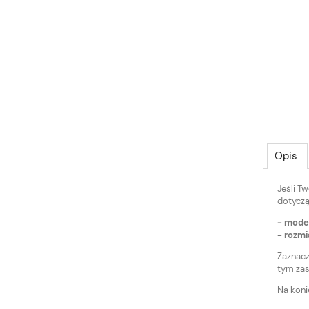
Opis
Jeśli T
dotyczą
- mode
- rozmi
Zaznacz
tym zas
Na koni