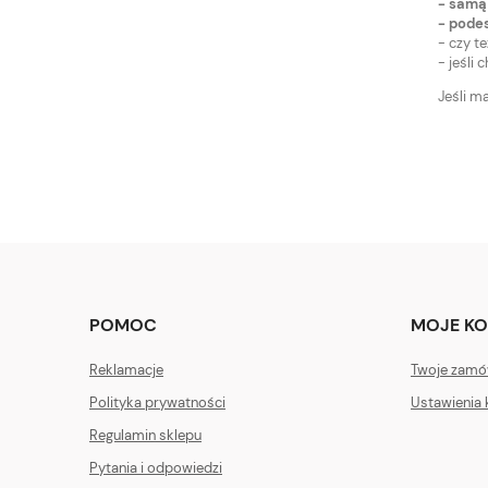
- samą
- pode
- czy t
- jeśli
Jeśli m
POMOC
MOJE K
Reklamacje
Twoje zamó
Polityka prywatności
Ustawienia 
Regulamin sklepu
Pytania i odpowiedzi