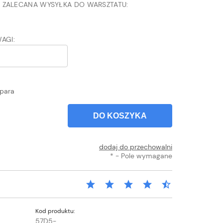
ji- ZALECANA WYSYŁKA DO WARSZTATU:
WAGI:
para
DO KOSZYKA
dodaj do przechowalni
*
- Pole wymagane
Kod produktu:
57D5-