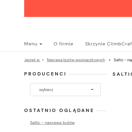
Menu
O firmie
Skrzynie ClimbCraf
Pytania i odpowiedzi
Jesteś w:
»
Naprawa butów wspinaczkowych
»
Saltic - 
PRODUCENCI
SALT
OSTATNIO OGLĄDANE
Saltic - naprawa butów