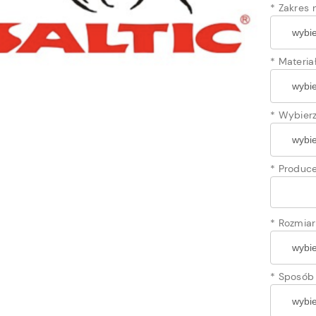
*
Zakres 
*
Materia
*
Wybierz
*
Produce
*
Rozmiar
*
Sposób 