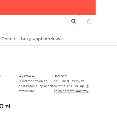
Cennik - buty wspinaczkowe
:
Wysyłka w:
Dostawa:
14 dni roboczych od
od 18,00 zł
- Wysyłka
dostarczenia i opłacenia
zwrotna DPD Pick-up
zamówienia
sprawdź formy dostawy
Cena nie zawiera ewentualnych kosztów
płatności
0 zł