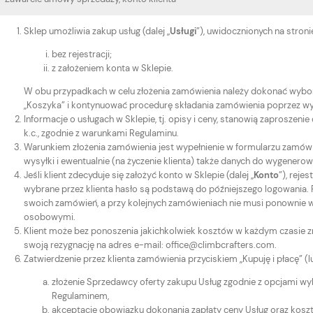
Sklep umożliwia zakup usług (dalej „
Usługi
”), uwidocznionych na stron
bez rejestracji;
z założeniem konta w Sklepie.
W obu przypadkach w celu złożenia zamówienia należy dokonać wybor
„Koszyka” i kontynuować procedurę składania zamówienia poprzez wy
Informacje o usługach w Sklepie, tj. opisy i ceny, stanowią zaproszen
k.c., zgodnie z warunkami Regulaminu.
Warunkiem złożenia zamówienia jest wypełnienie w formularzu zamó
wysyłki i ewentualnie (na życzenie klienta) także danych do wygenerow
Jeśli klient zdecyduje się założyć konto w Sklepie (dalej „
Konto
”), reje
wybrane przez klienta hasło są podstawą do późniejszego logowania. P
swoich zamówień, a przy kolejnych zamówieniach nie musi ponownie 
osobowymi.
Klient może bez ponoszenia jakichkolwiek kosztów w każdym czasie z
swoją rezygnację na adres e-mail: office@climbcrafters.com.
Zatwierdzenie przez klienta zamówienia przyciskiem „Kupuję i płacę” 
złożenie Sprzedawcy oferty zakupu Usług zgodnie z opcjami wy
Regulaminem,
akceptację obowiązku dokonania zapłaty ceny Usług oraz kosz