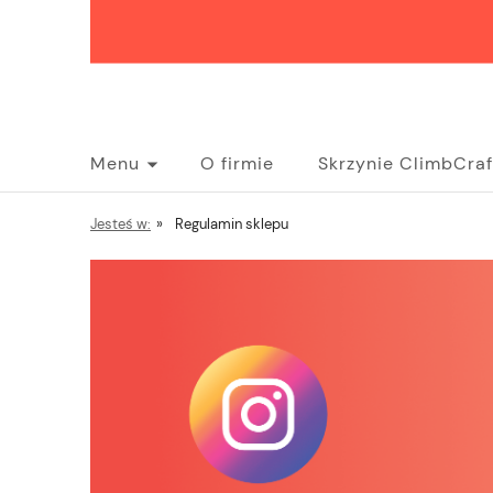
Menu
O firmie
Skrzynie ClimbCraf
Pytania i odpowiedzi
Jesteś w:
»
Regulamin sklepu