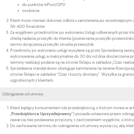
do punktów InPost/DPD
osobiście
Klient może również dokonać odbioru zamówienia po wcześniejszym u
56-400 Smardzów.
Za wyjątkiem przedmiotów po wykonaniu Usługi odbieranych przez klie
chwilą nadania przesyłki do klienta (powierzenia przesyłki przewoźn
termin doręczenia przesyłki określa przewoźnik.
Przedmioty po wykonaniu usługi wysyłane są przez Sprzedawcę zazwyc
wykonywania usługi, a maksymalnie do 30 dni od dnia dostarczenia 
terminy realizacji podane są na stronie Sklepu w zakładce „Czas realiz
Sprzedawca standardowo obsługuje zamówienia na terenie Rzeczpospo
stronie Sklepu w zakładce “Czas i koszty dostawy”. Wysyłka za grani
uzgodnionych z klientem.
Odstąpienie od umowy
Klient będący konsumentem lub przedsiębiorcą, o którym mowa w art
„
Przedsiębiorca Uprzywilejowany
”) posiada ustawowe prawo odstąpi
zawarcia, bez podawania przyczyny, z zastrzeżeniem wyjątków, o któr
Do zachowania terminu do odstąpienia od umowy wystarczy, aby klient