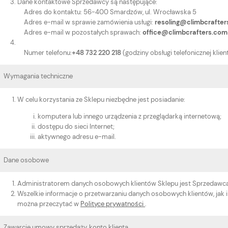
Dane kontaktowe Sprzedawcy są następujące:
Adres do kontaktu: 56-400 Smardzów, ul. Wrocławska 5
Adres e-mail w sprawie zamówienia usługi:
resoling@climbcrafte
Adres e-mail w pozostałych sprawach:
office@climbcrafters.com
Numer telefonu:
+48 732 220 218
(godziny obsługi telefonicznej klie
Wymagania techniczne
W celu korzystania ze Sklepu niezbędne jest posiadanie:
komputera lub innego urządzenia z przeglądarką internetową;
dostępu do sieci Internet;
aktywnego adresu e-mail.
Dane osobowe
Administratorem danych osobowych klientów Sklepu jest Sprzedawca
Wszelkie informacje o przetwarzaniu danych osobowych klientów, jak i
można przeczytać w
Polityce prywatności
.
Zawarcie umowy sprzedaży, konto klienta