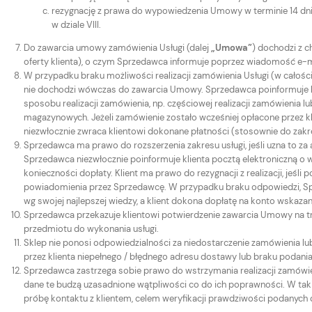
rezygnację z prawa do wypowiedzenia Umowy w terminie 14 dni
w dziale VIII.
Do zawarcia umowy zamówienia Usługi (dalej
„Umowa”
) dochodzi z c
oferty klienta), o czym Sprzedawca informuje poprzez wiadomość e-
W przypadku braku możliwości realizacji zamówienia Usługi (w całości
nie dochodzi wówczas do zawarcia Umowy. Sprzedawca poinformuje kl
sposobu realizacji zamówienia, np. częściowej realizacji zamówienia 
magazynowych. Jeżeli zamówienie zostało wcześniej opłacone przez klie
niezwłocznie zwraca klientowi dokonane płatności (stosownie do zak
Sprzedawca ma prawo do rozszerzenia zakresu usługi, jeśli uzna to za
Sprzedawca niezwłocznie poinformuje klienta pocztą elektroniczną o wy
konieczności dopłaty. Klient ma prawo do rezygnacji z realizacji, jeśl
powiadomienia przez Sprzedawcę. W przypadku braku odpowiedzi, Spr
wg swojej najlepszej wiedzy, a klient dokona dopłatę na konto wskaz
Sprzedawca przekazuje klientowi potwierdzenie zawarcia Umowy na t
przedmiotu do wykonania usługi.
Sklep nie ponosi odpowiedzialności za niedostarczenie zamówienia l
przez klienta niepełnego / błędnego adresu dostawy lub braku podania
Sprzedawca zastrzega sobie prawo do wstrzymania realizacji zamówien
dane te budzą uzasadnione wątpliwości co do ich poprawności. W tak
próbę kontaktu z klientem, celem weryfikacji prawdziwości podanych 