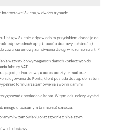
ie internetowej Sklepu, w dwóch trybach:
u Usług w Sklepie, odpowiednim przyciskiem dodać je do
bór odpowiednich opcji (sposób dostawy i płatności).
ie do zawarcia umowy zamówienia Usługi w rozumieniu art. 71
wienia wszystkich wymaganych danych koniecznych do
ania faktury VAT.
stracja jest jednorazowa, a adres poczty e-mail oraz
o zalogowaniu do Konta, klient posiada dostęp do historii
wypełniać formularza zamówienia swoimi danymi
rezygnować z posiadania konta. W tym celu należy wysłać
(lub innego o tożsamym brzmieniu) oznacza:
branymi w zamówieniu oraz zgodnie z niniejszym
tów ich dostawy.