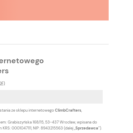
ternetowego
ers
DF)
ystania ze sklepu internetowego
ClimbCrafters
,
resem: Grabiszyńska 168/15, 53-437 Wrocław, wpisana do
KRS: 0001047111, NIP: 8943215563 (dalej „
Sprzedawca
”).