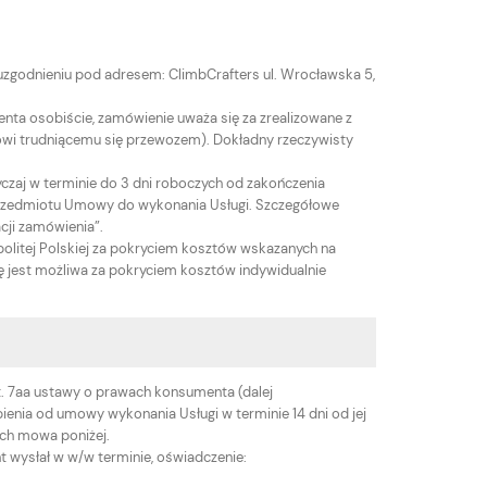
zgodnieniu pod adresem: ClimbCrafters ul. Wrocławska 5,
nta osobiście, zamówienie uważa się za zrealizowane z
ikowi trudniącemu się przewozem). Dokładny rzeczywisty
zaj w terminie do 3 dni roboczych od zakończenia
przedmiotu Umowy do wykonania Usługi. Szczegółowe
acji zamówienia”.
litej Polskiej za pokryciem kosztów wskazanych na
cę jest możliwa za pokryciem kosztów indywidualnie
. 7aa ustawy o prawach konsumenta (dalej
enia od umowy wykonania Usługi w terminie 14 dni od jej
ych mowa poniżej.
 wysłał w w/w terminie, oświadczenie: