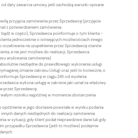
 od daty zawarcia umowy, jeśli zachodzą warunki opisane
hwilą przyjęcia zamówienia przez Sprzedawcę (przyjęcie
mail z potwierdzeniem zamówienia.
 bądź w części), Sprzedawca poinformuje o tym klienta -
ienta jednocześnie o istniejących możliwościach innego
lub oczekiwania na uzupełnienie przez Sprzedawcę stanów
nta, a nie jest możliwe do realizacji, Sprzedawca
resu anulowania zamówienia).
 absolutnie niezbędne do prawidłowego wykonania usługi.
maganej zmianie zakresu Usługi oraz jeśli to konieczne, o
i poinformuje Sprzedawcę w ciągu 24h od wysłania
zedawca wykona usługę w zakresie jaki uznał za właściwy
ane przez Sprzedawcę.
rwałym nośniku najpóźniej w momencie dostarczenia
ub opóźnienie w jego dostawie powstałe w wyniku podania
 innych danych niezbędnych do realizacji zamówienia.
ia w sytuacji, gdy klient podał nieprawdziwe dane lub gdy
im przypadku Sprzedawca (jeśli to możliwe) podejmie
danych.